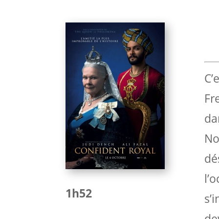
C’
Fr
da
No
dé
l’
1h52
s’
de