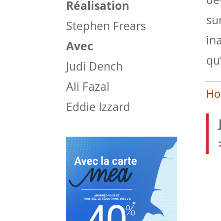
Réalisation
su
Stephen Frears
in
Avec
qu
Judi Dench
Ali Fazal
Ho
Eddie Izzard