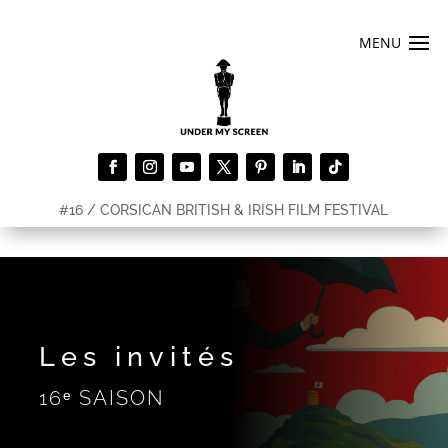
#16 / CORSICAN BRITISH & IRISH FILM FESTIVAL
Les invités
16ᵉ SAISON