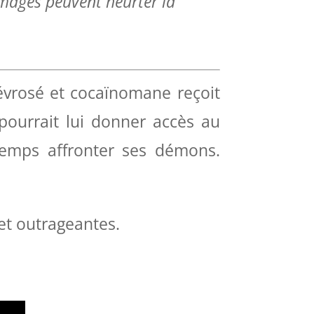
images peuvent heurter la
névrosé et cocaïnomane reçoit
pourrait lui donner accès au
emps affronter ses démons.
 et outrageantes.