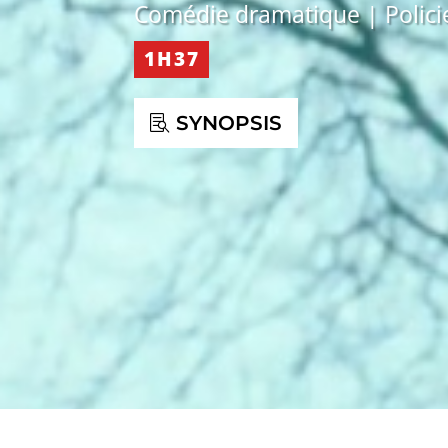
Comédie dramatique | Polici
1H37
SYNOPSIS