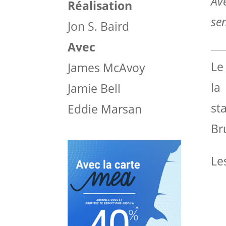
Av
Réalisation
sen
Jon S. Baird
Avec
Le
James McAvoy
la
Jamie Bell
st
Eddie Marsan
Br
Le