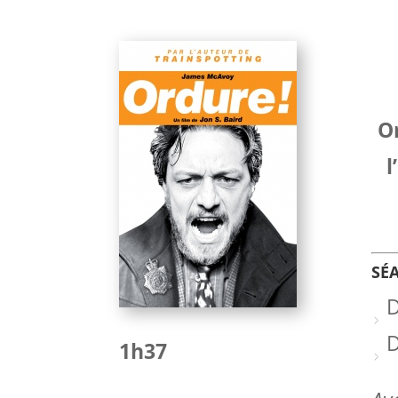
Or
l
SÉ
D
1h37