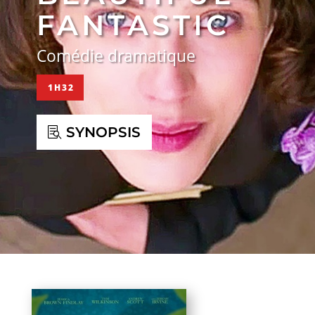
FANTASTIC
Comédie dramatique
1H32
SYNOPSIS