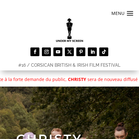
#16 / CORSICAN BRITISH & IRISH FILM FESTIVAL
e demande du public,
CHRISTY
sera de nouveau diffusé au
PALAIS D
CHRISTY