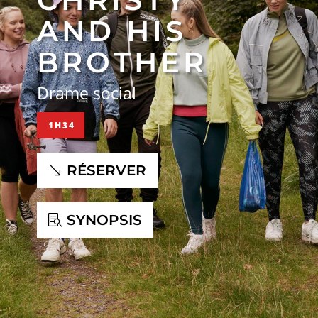
AND HIS
BROTHER
Drame social
1H34
RÉSERVER
SYNOPSIS