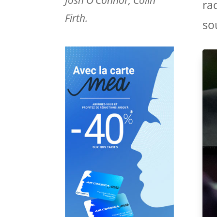
Josh O’Connor, Colin
ra
Firth.
so