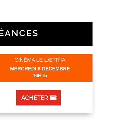
SÉANCES
CINÉMA LE LÆTITIA
MERCREDI 6 DÉCEMBRE
16H15
ACHETER