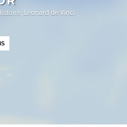
OR
Histoire, Léonard de Vinci
IS