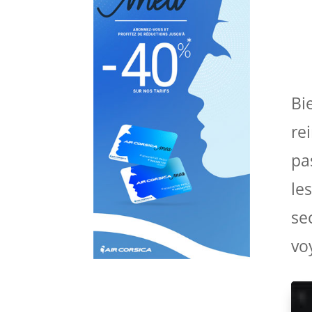
Bi
re
pa
le
se
vo