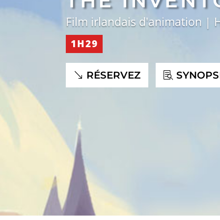
THE INVENT
Film irlandais d'animation | 
1H29
RÉSERVEZ
SYNOPS