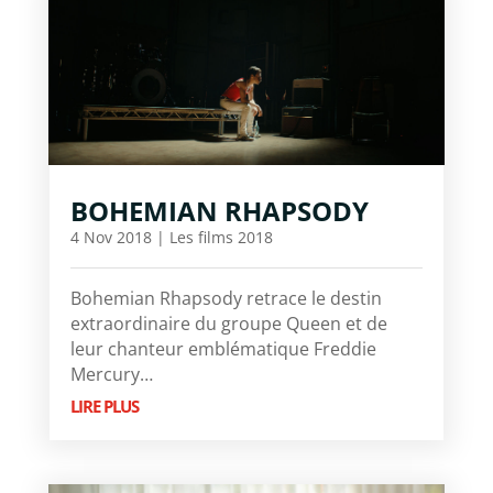
BOHEMIAN RHAPSODY
4 Nov 2018
|
Les films 2018
Bohemian Rhapsody retrace le destin
extraordinaire du groupe Queen et de
leur chanteur emblématique Freddie
Mercury…
LIRE PLUS