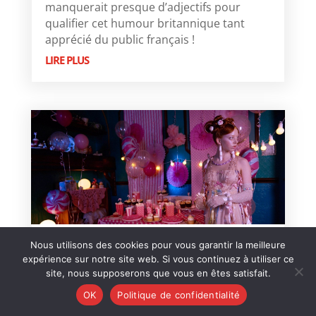
manquerait presque d’adjectifs pour
qualifier cet humour britannique tant
apprécié du public français !
LIRE PLUS
Nous utilisons des cookies pour vous garantir la meilleure
PIN CUSHION | Avant-
expérience sur notre site web. Si vous continuez à utiliser ce
première nationale
site, nous supposerons que vous en êtes satisfait.
4 Nov 2018
|
Les avant-premières
,
Les films
OK
Politique de confidentialité
2018